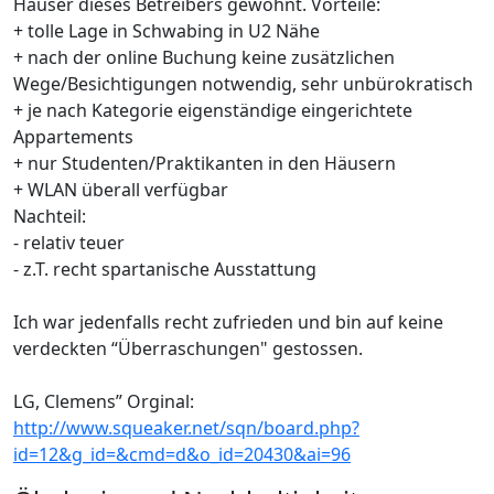
Häuser dieses Betreibers gewohnt. Vorteile:
+ tolle Lage in Schwabing in U2 Nähe
+ nach der online Buchung keine zusätzlichen
Wege/Besichtigungen notwendig, sehr unbürokratisch
+ je nach Kategorie eigenständige eingerichtete
Appartements
+ nur Studenten/Praktikanten in den Häusern
+ WLAN überall verfügbar
Nachteil:
- relativ teuer
- z.T. recht spartanische Ausstattung
Ich war jedenfalls recht zufrieden und bin auf keine
verdeckten “Überraschungen" gestossen.
LG, Clemens” Orginal:
http://www.squeaker.net/sqn/board.php?
id=12&g_id=&cmd=d&o_id=20430&ai=96