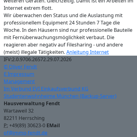
weiteren Geräten. Gleichzeitig. Damit ist ein Arbeiten im
Internet extrem flott.
Wir überwachen den Status und die Auslastung mit
professionellem Equipment 24 Stunden 7 Tage die
Woche. In den Häusern sind nur professionelle Bauteile
mit Fernüberwachungsmöglichkeit verbaut. Die
reagieren aber negativ auf Filesharing - und andere
(meist) illegale Tätigkeiten.
Anleitung Internet
IFV:2.0.9706.26572.29.07.2026
© Oliver Fendt
Ɛ Impressum
Management
Im Verbund EVI Einkaufsverbund KG
Studentenwohnheime München (Backup-Server)
Hausverwaltung Fendt
Wartaweil 32
82211 Herrsching
P:
+49(89) 30623-0
EMail
of@immo-fendt.de